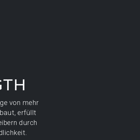
GTH
age von mehr
aut, erfüllt
eibern durch
lichkeit.