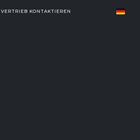
E
VERTRIEB KONTAKTIEREN
TZTE FITNESSLÖSUNGEN
EN
82/P62
P31
T-PARTNER
aining
EGYM