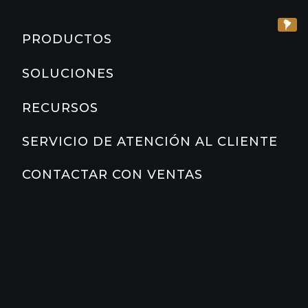
CARDIO
HERRAMIENTAS DE MARKETING Y
HOSPITALIDAD
PRODUCTOS
PLANIFICACIÓN
CAMINADORAS
MÁS INFORMACIÓN SOBRE LOS
CORPORATIVO
SOLUCIONES
PRODUCTOS
Slat Belt
800
700
600
500
RESIDENCIAL MULTIFAMILIAR
DOCUMENTACIÓN DE PRODUCTOS
RECURSOS
ELÍPTICAS
EDUCACIÓN
PREGUNTAS FRECUENTES SOBRE PRECOR
SERVICIO DE ATENCIÓN AL CLIENTE
STAIRCLIMBER
COUNTRY CLUB
BLOG DE PRECOR
CONTACTAR CON VENTAS
ADAPTIVE MOTION TRAINERS
CLUBES Y GIMNASIOS
ACERCA DE PRECOR
BICICLETAS
STAGES CYCLING
SC2
SC3