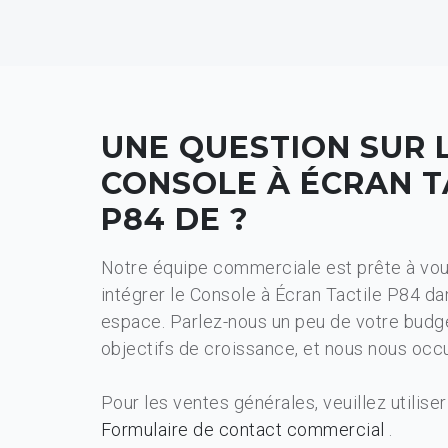
UNE QUESTION SUR 
CONSOLE À ÉCRAN T
P84 DE ?
Notre équipe commerciale est prête à vou
intégrer le Console à Écran Tactile P84 da
espace. Parlez-nous un peu de votre budg
objectifs de croissance, et nous nous occ
Pour les ventes générales, veuillez utiliser
Formulaire de contact commercial
.