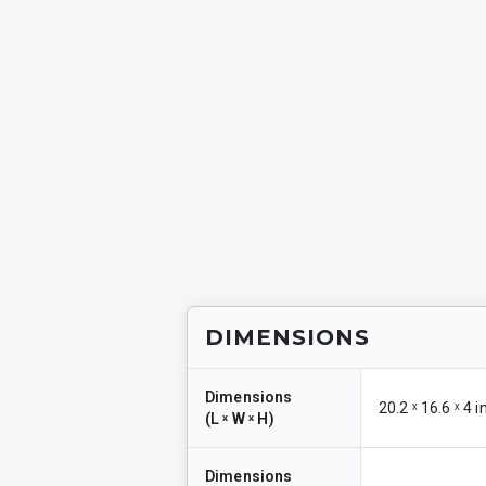
STAGES CYCLING
Stations Multifonctio
SC2
SC3
FTS Glide
CARDIO AUTOALIMENTÉ
GLUTEBUILDER®
Charge Libre
CHARGE
Bancs et Racks
ENTRAÎNEMENT
FONCTIONNEL
DIMENSIONS
Dimensions
20.2 ˣ 16.6 ˣ 4 i
(
L ˣ W ˣ H
)
Dimensions