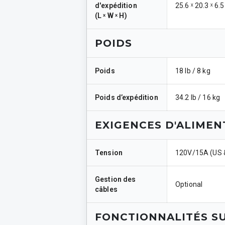
d'expédition
25.6 ˣ 20.3 ˣ 6.5
(
L ˣ W ˣ H
)
POIDS
Poids
18 lb / 8 kg
Poids d’expédition
34.2 lb / 16 kg
EXIGENCES D'ALIMEN
Tension
120V/15A (US &
Gestion des
Optional
câbles
FONCTIONNALITÉS S