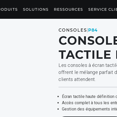
RODUITS
SOLUTIONS
RESSOURCES
SERVICE CLI
BIEN-ÊTRE
FITNES
CONSOLES
|
P84
CONSOLE
CEINTURE ABDOMINALE
CONSOL
ET ÉTIREMENTS
P94/P84
P
TACTILE
StretchTrainer™
AB-X
PARTENA
CONTEN
Les consoles à écran tactil
Entraînem
ry™
offrent le mélange parfait 
clients attendent.
SOLUTIONS POUR L’HÔTELLERIE
OUTILS DE MARKETING ET DE
PLANIFICATION
Proposez des solutions de fitness de premier ordre
Qu’il s’agisse d’ajouter des logos à votre site web
à vos client
ou d’imaginer votre espace fitness, vous trouverez
Écran tactile haute définitio
ici les outils dont vous avez besoin.
Accès complet à tous les en
LE
Gestion des équipements int
le