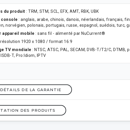
s du produit
: TRM, STM, SCL, EFX, AMT, RBK, UBK
 console
: anglais, arabe, chinois, danois, néerlandais, français, fin
n, norvégien, polonais, portugais, russe, espagnol, suédois, turc, ga
 appareil mobile
: sans fil - alimenté par NuCurrent®
 résolution 1920 x 1080 / format 16:9
rge TV mondiale
: NTSC, ATSC, PAL, SECAM, DVB-T/T2/C, DTMB, pr
e ISDB-T, Pro:Idiom, IPTV
 DÉTAILS DE LA GARANTIE
TATION DES PRODUITS