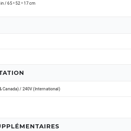
 in / 65 ˣ 52 ˣ 17 cm
TATION
 Canada) / 240V (International)
UPPLÉMENTAIRES