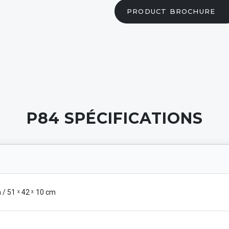
ns
PRODUCT BROCHURE
 GUIDÉE
P84
SPÉCIFICATIONS
n / 51 ˣ 42 ˣ 10 cm