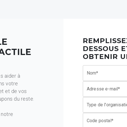
LE
REMPLISSE
DESSOUS E
ACTILE
OBTENIR U
Nom*
s aider à
ns votre
Adresse e-mail*
et et de vos
upons du reste.
Type de l'organisat
 notre
Code postal*