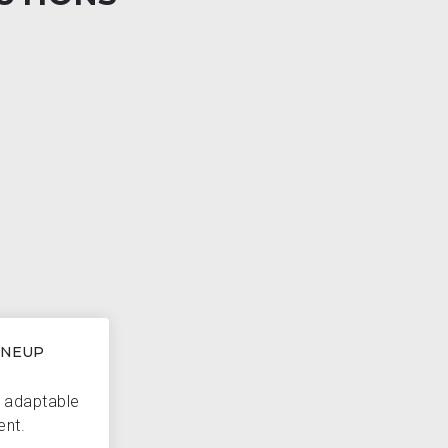
INEUP
d adaptable
ent.