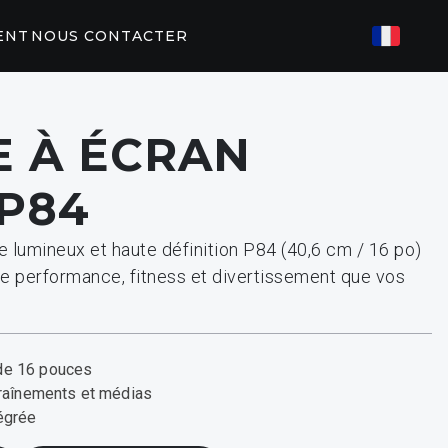
ENT
NOUS CONTACTER
S CONNECTÉ
 À ÉCRAN
ES
82/P62
P31
 P84
IRES DE
U
e lumineux et haute définition P84 (40,6 cm / 16 po)
ents Peloton
EGYM
de performance, fitness et divertissement que vos
n de 16 pouces
traînements et médias
égrée