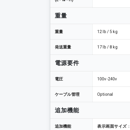
重量
重量
12 lb / 5 kg
発送重量
17 lb / 8 kg
電源要件
電圧
100v-240v
ケーブル管理
Optional
追加機能
追加機能
表示画面サイズ
：