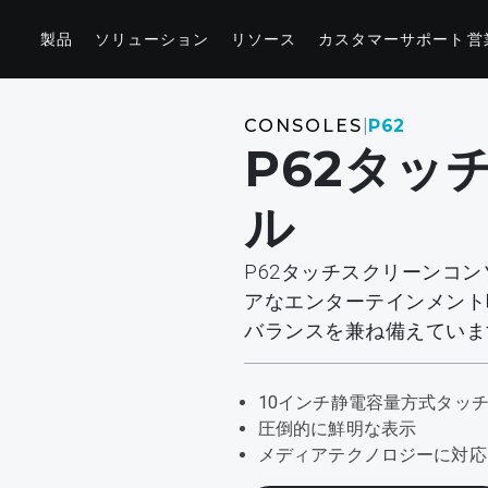
製品
ソリューション
リソース
カスタマーサポート
営
ウェルネス
コネクテ
CONSOLES
|
P62
P62タッ
CORE AND STRETCHING
コンソー
グス
StretchTrainer™
AB-X
P94/P84
P
ル
ス
P62タッチスクリーンコ
アなエンターテインメント
バランスを兼ね備えていま
ホテル向けソリューション
マーケティング＆プランニングツール
ゲストに最高級のフィットネスソリューションを提供
ウェブサイトへのロゴの追加からフィットネススペー
ングス
します。
スの構想まで、必要とするツールがこちらに揃ってい
ます。
10インチ静電容量方式タッ
ス
圧倒的に鮮明な表示
ン
メディアテクノロジーに対応
ブルプーリ