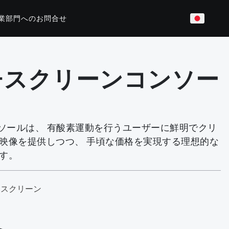
業部門へのお問合せ
ッドフィットネス
チスクリーンコンソー
ル
82/P62
P31
ンソールは、 有酸素運動を行うユーザーに鮮明でクリ
映像を提供しつつ、 手頃な価格を実現する理想的な
す。
チスクリーン