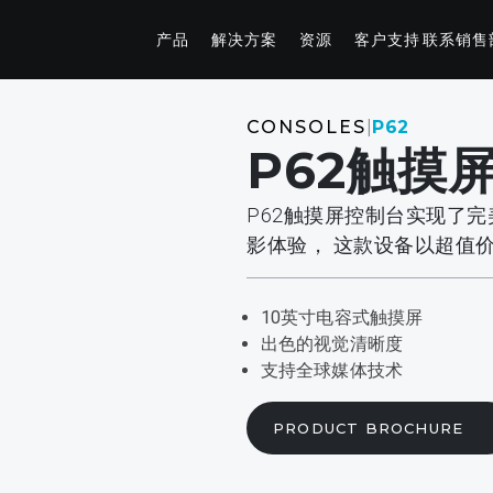
产品
解决方案
资源
客户支持
联系销售
健康养生系列
互联健身
CONSOLES
|
P62
P62触摸
核心力量和拉伸训练器
中控台
设备
StretchTrainer™拉伸训练器
P94/P84
P
P62触摸屏控制台实现了
备
AB-X核心训练器械
影体验， 这款设备以超值
挂片系列
练设备
10英寸电容式触摸屏
酒店解决方案
营销和规划工具
出色的视觉清晰度
为顾客提供专业健身解决方案。
无论是向您的网站添加徽标，还是重新打造健身机构的
支持全球媒体技术
练设备
环境，我们都能提供您所需的工具。
备
PRODUCT BROCHURE
练器