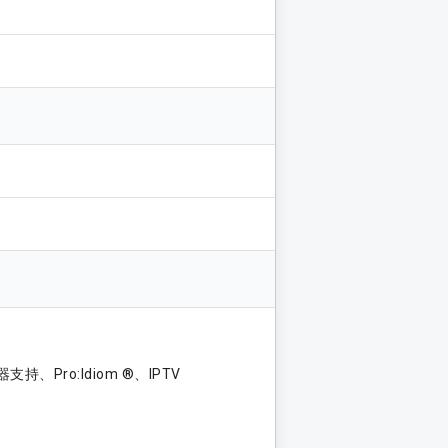
支持、Pro:Idiom ®、IPTV