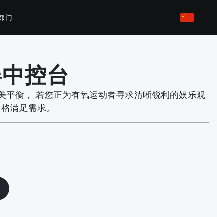
部门
屏中控台
82/P62
P31
完美平衡， 若您正为有氧运动者寻求清晰锐利的娱乐观
价格满足需求。