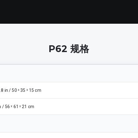
P62
规格
5.8 in / 50 ˣ 35 ˣ 15 cm
in / 56 ˣ 61 ˣ 21 cm