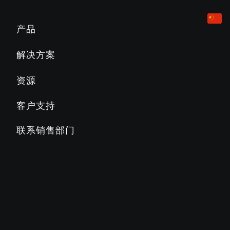
有氧健身设备
酒店业
营销和规划工具
产品
跑步机
企业
产品教育
解决方案
Slat Belt
800
700
600
500
公寓
产品文档
资源
椭圆训练机
教育
PRECOR必确常见问题解答
客户支持
楼梯机
乡村俱乐部
PRECOR必确博客
联系销售部门
AMT多功能体适一体机
商业俱乐部
关于PRECOR必确
健身车
STAGES CYCLING 骑行训练车
SC2
SC3