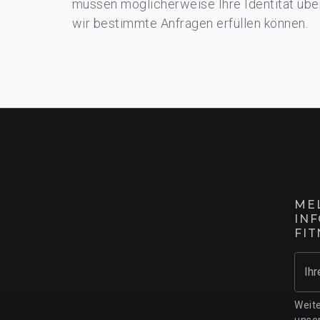
müssen möglicherweise Ihre Identität übe
STAGES CYCLING
Multi-Stationen
FTS G
wir bestimmte Anfragen erfüllen können.
SC2
SC3
GLUTEBUILDER®
SELF POWERED CARDIO
Plate Loaded
Selecto
Bänke & Racks
FUNCTIONAL TRA
MEL
IN
FI
Ihr
Weite