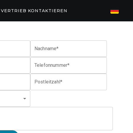
E
VERTRIEB KONTAKTIEREN
TZTE FITNESSLÖSUNGEN
EN
Nachname*
82/P62
P31
Telefonnummer*
T-PARTNER
aining
EGYM
Postleitzahl*