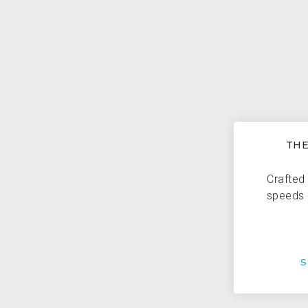
THE
Crafted 
speeds 
S