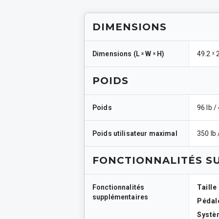
DIMENSIONS
Dimensions
(
L ˣ W ˣ H
)
49.2 ˣ 
POIDS
Poids
96 lb /
Poids utilisateur maximal
350 lb 
FONCTIONNALITÉS S
Fonctionnalités
Taille 
supplémentaires
Pédal
Systè