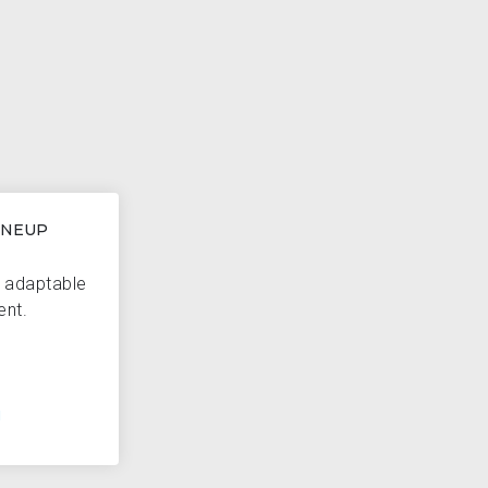
INEUP
d adaptable
ent.
H