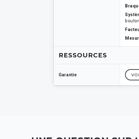
Braqu
Systè
bouton
Facte
Mesur
RESSOURCES
Garantie
VO