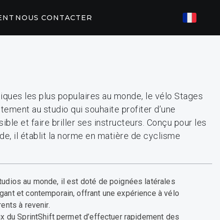
ENT
NOUS CONTACTER
S CONNECTÉ
ES
82/P62
P31
iques les plus populaires au monde, le vélo Stages
tement au studio qui souhaite profiter d’une
IRES DE
U
ssible et faire briller ses instructeurs. Conçu pour les
ents Peloton
EGYM
e, il établit la norme en matière de cyclisme
tudios au monde, il est doté de poignées latérales
gant et contemporain, offrant une expérience à vélo
ents à revenir.
aux du SprintShift permet d’effectuer rapidement des