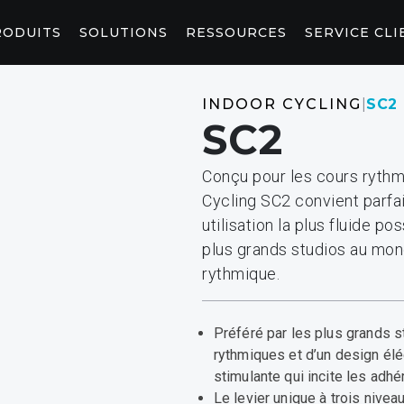
RODUITS
SOLUTIONS
RESSOURCES
SERVICE CLI
BIEN-ÊTRE
FITNES
INDOOR CYCLING
|
SC2
SC2
CEINTURE ABDOMINALE
CONSOL
ET ÉTIREMENTS
P94/P84
P
Conçu pour les cours rythm
StretchTrainer™
AB-X
Cycling SC2 convient parfai
PARTENA
CONTEN
utilisation la plus fluide po
Entraînem
ry™
plus grands studios au mond
rythmique.
SOLUTIONS POUR L’HÔTELLERIE
OUTILS DE MARKETING ET DE
PLANIFICATION
Proposez des solutions de fitness de premier ordre
Qu’il s’agisse d’ajouter des logos à votre site web
à vos client
ou d’imaginer votre espace fitness, vous trouverez
Préféré par les plus grands s
ici les outils dont vous avez besoin.
rythmiques et d’un design élé
LE
stimulante qui incite les adhér
Le levier unique à trois nive
le