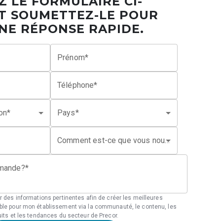
Z LE FORMULAIRE CI-
T SOUMETTEZ-LE POUR
NE RÉPONSE RAPIDE.
Prénom*
Téléphone*
ion*
Pays*
Comment est-ce que vous nous avez connu ?
emande?*
r des informations pertinentes afin de créer les meilleures
ble pour mon établissement via la communauté, le contenu, les
uits et les tendances du secteur de Precor.