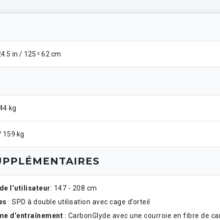
24.5 in / 125 ˣ 62 cm
 44 kg
/ 159 kg
UPPLÉMENTAIRES
de l’utilisateur
: 147 - 208 cm
es
: SPD à double utilisation avec cage d’orteil
me d’entraînement
: CarbonGlyde avec une courroie en fibre de 