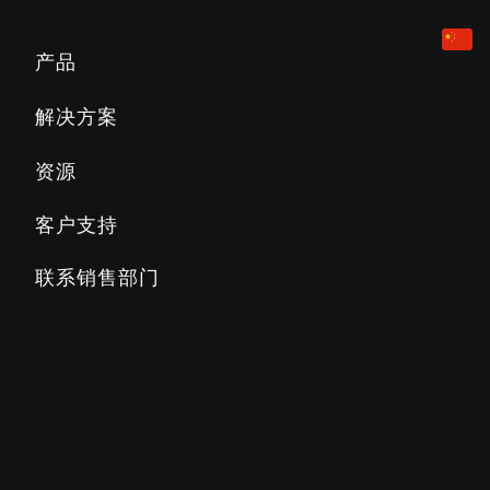
有氧健身设备
酒店业
营销和规划工具
产品
跑步机
企业
产品教育
解决方案
Slat Belt
800
700
600
500
公寓
产品文档
资源
椭圆训练机
教育
PRECOR必确常见问题解答
客户支持
楼梯机
乡村俱乐部
PRECOR必确博客
联系销售部门
AMT多功能体适一体机
商业俱乐部
关于PRECOR必确
健身车
STAGES CYCLING 骑行训练车
SC2
SC3