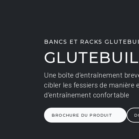
BANCS ET RACKS GLUTEBU
GLUTEBUI
Une boîte d’entraînement breve
Une boîte d’entraînement breve
cibler les fessiers de manière
cibler les fessiers de manière
d’entraînement confortable
d’entraînement confortable
BROCHURE DU PRODUIT
BROCHURE DU PRODUIT
D
D