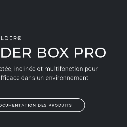
ILDER®
LDER BOX PRO
tée, inclinée et multifonction pour
tée, inclinée et multifonction pour
 efficace dans un environnement
 efficace dans un environnement
OCUMENTATION DES PRODUITS
OCUMENTATION DES PRODUITS