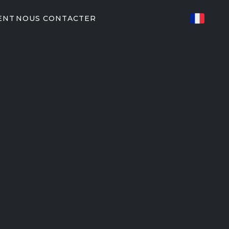
ENT
NOUS CONTACTER
S CONNECTÉ
ES
82/P62
P31
IRES DE
U
ents Peloton
EGYM