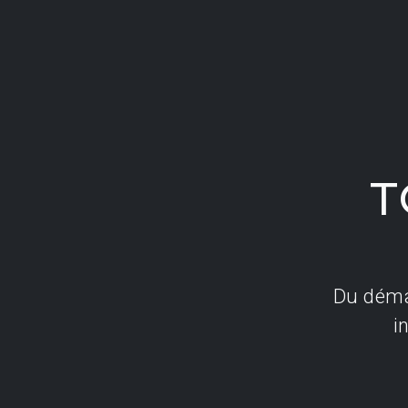
STAGES CYCLING
Stations Multifonctio
SC2
SC3
FTS Glide
CARDIO AUTOALIMENTÉ
GLUTEBUILDER®
Charge Libre
CHARGE
Bancs et Racks
ENTRAÎNEMENT
T
FONCTIONNEL
Du démar
i