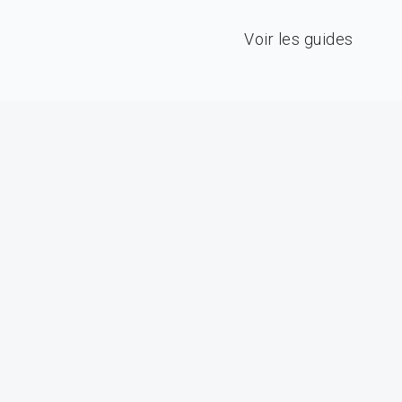
Voir les guides
INS
AC
E-
Pour 
cons