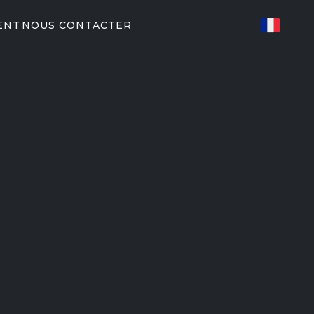
ENT
NOUS CONTACTER
S CONNECTÉ
ES
82/P62
P31
IRES DE
U
ents Peloton
EGYM