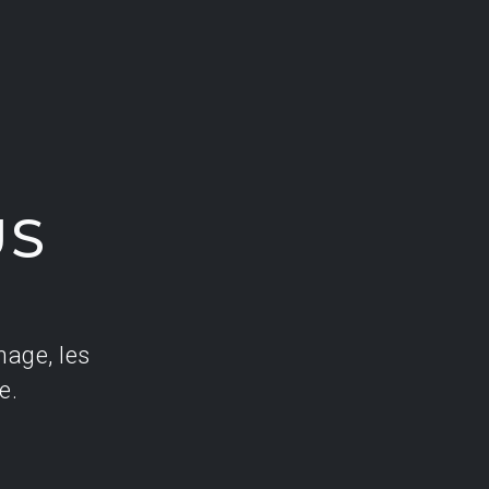
US
nage, les
e.