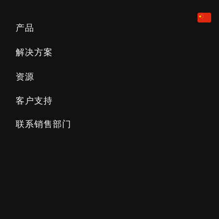
有氧健身设备
酒店业
营销和规划工具
产品
跑步机
企业
产品教育
解决方案
Slat Belt
800
700
600
500
公寓
产品文档
资源
椭圆训练机
教育
PRECOR必确常见问题解答
客户支持
楼梯机
乡村俱乐部
PRECOR必确博客
联系销售部门
AMT多功能体适一体机
商业俱乐部
关于PRECOR必确
健身车
STAGES CYCLING 骑行训练车
SC2
SC3