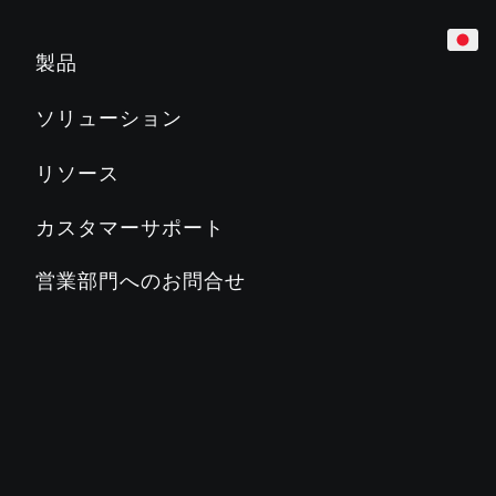
カーディオ
ホテル
マーケティング＆プランニングツール
製品
トレッドミル
企業
製品教育
ソリューション
Slat Belt
800
700
600
500
マンション／レジデンス
製品関連文書
リソース
クロストレーナー
教育機関／学校
PRECORに関するよくある質問
カスタマーサポート
ステアクライマー
カントリークラブ／地方自治体
PRECORブログ
営業部門へのお問合せ
ADAPTIVE MOTION TRAINER™
フィットネスクラブ
PRECORについて
バイク
ステージズサイクリング
SC2
SC3