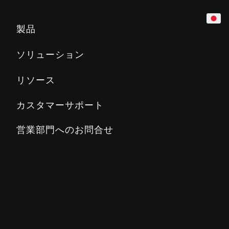
カーディオ
ホテル
マーケティング＆プランニングツール
製品
トレッドミル
企業
製品教育
ソリューション
Slat Belt
800
700
600
500
マンション／レジデンス
製品関連文書
リソース
クロストレーナー
教育機関／学校
PRECORに関するよくある質問
カスタマーサポート
ステアクライマー
カントリークラブ／地方自治体
PRECORブログ
営業部門へのお問合せ
ADAPTIVE MOTION TRAINER™
フィットネスクラブ
PRECORについて
バイク
ステージズサイクリング
SC2
SC3