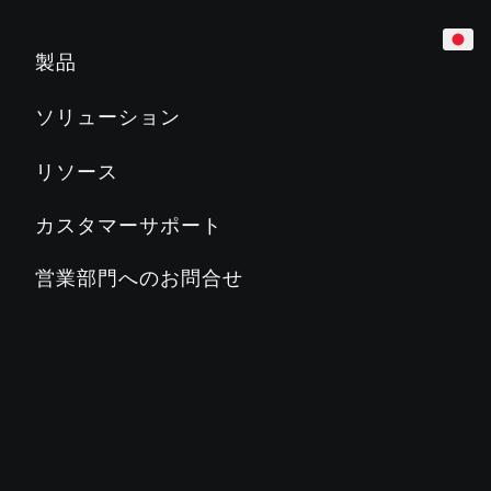
カーディオ
ホテル
マーケティング＆プランニングツール
製品
トレッドミル
企業
製品教育
ソリューション
Slat Belt
800
700
600
500
マンション／レジデンス
製品関連文書
リソース
クロストレーナー
教育機関／学校
PRECORに関するよくある質問
カスタマーサポート
ステアクライマー
カントリークラブ／地方自治体
PRECORブログ
営業部門へのお問合せ
ADAPTIVE MOTION TRAINER™
フィットネスクラブ
PRECORについて
バイク
ステージズサイクリング
SC2
SC3