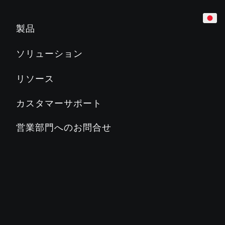
カーディオ
ホテル
マーケティング＆プランニングツール
製品
トレッドミル
企業
製品教育
ソリューション
Slat Belt
800
700
600
500
マンション／レジデンス
製品関連文書
リソース
クロストレーナー
教育機関／学校
PRECORに関するよくある質問
カスタマーサポート
ステアクライマー
カントリークラブ／地方自治体
PRECORブログ
営業部門へのお問合せ
ADAPTIVE MOTION TRAINER™
フィットネスクラブ
PRECORについて
バイク
ステージズサイクリング
SC2
SC3