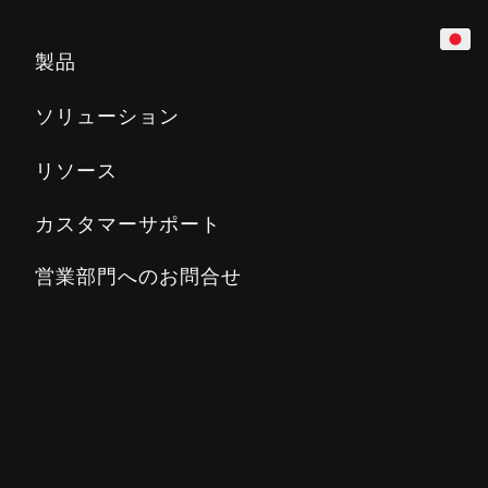
カーディオ
ホテル
マーケティング＆プランニングツール
製品
トレッドミル
企業
製品教育
ソリューション
Slat Belt
800
700
600
500
マンション／レジデンス
製品関連文書
リソース
クロストレーナー
教育機関／学校
PRECORに関するよくある質問
カスタマーサポート
ステアクライマー
カントリークラブ／地方自治体
PRECORブログ
営業部門へのお問合せ
ADAPTIVE MOTION TRAINER™
フィットネスクラブ
PRECORについて
バイク
ステージズサイクリング
SC2
SC3