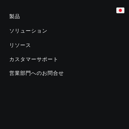
カーディオ
ホテル
マーケティング＆プランニングツール
製品
トレッドミル
企業
製品教育
ソリューション
Slat Belt
800
700
600
500
マンション／レジデンス
製品関連文書
リソース
クロストレーナー
教育機関／学校
PRECORに関するよくある質問
カスタマーサポート
ステアクライマー
カントリークラブ／地方自治体
PRECORブログ
営業部門へのお問合せ
ADAPTIVE MOTION TRAINER™
フィットネスクラブ
PRECORについて
バイク
ステージズサイクリング
SC2
SC3