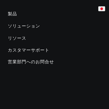
カーディオ
ホテル
マーケティング＆プランニングツール
製品
トレッドミル
企業
製品教育
ソリューション
Slat Belt
800
700
600
500
マンション／レジデンス
製品関連文書
リソース
クロストレーナー
教育機関／学校
PRECORに関するよくある質問
カスタマーサポート
ステアクライマー
カントリークラブ／地方自治体
PRECORブログ
営業部門へのお問合せ
ADAPTIVE MOTION TRAINER™
フィットネスクラブ
PRECORについて
バイク
ステージズサイクリング
SC2
SC3